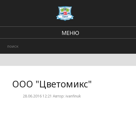
МЕНЮ
Региональные новости
В стране и мире
Городские события
ООО "Цветомикс"
Происшествия
28.06.2016 12:21 Автор: ivanfinuk