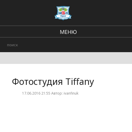
МЕНЮ
Региональные новости
В стране и мире
Городские события
Фотостудия Tiffany
Происшествия
17.06.2016 21:55 Автор: ivanfinuk