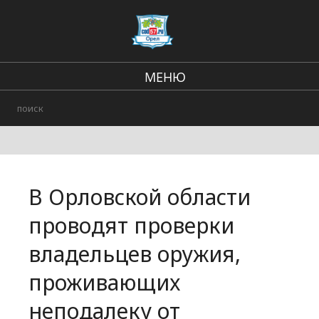
МЕНЮ
Региональные новости
В стране и мире
Городские события
В Орловской области
Происшествия
проводят проверки
владельцев оружия,
проживающих
неподалеку от