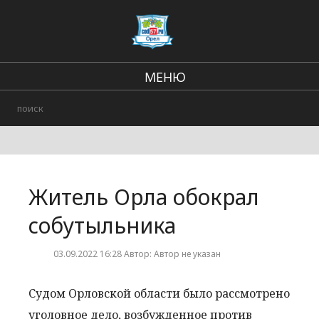
МЕНЮ
Региональные новости
В стране и мире
Городские события
Житель Орла обокрал
Происшествия
собутыльника
03.09.2022 16:28 Автор: Автор не указан
Судом Орловской области было рассмотрено
уголовное дело, возбужденное против