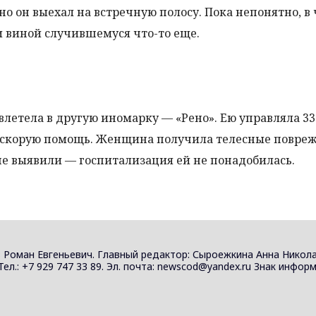
но он выехал на встречную полосу. Пока непонятно, в
и виной случившемуся что-то еще.
влетела в другую иномарку — «Рено». Ею управляла 33
 скорую помощь. Женщина получила телесные повреж
не выявили — госпитализация ей не понадобилась.
 Роман Евгеньевич. Главный редактор: Сыроежкина Анна Никола
 Тел.: +7 929 747 33 89. Эл. почта: newscod@yandex.ru Знак инф