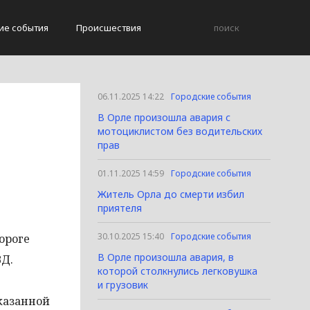
ие события
Происшествия
06.11.2025 14:22
Городские события
В Орле произошла авария с
мотоциклистом без водительских
прав
01.11.2025 14:59
Городские события
Житель Орла до смерти избил
приятеля
30.10.2025 15:40
Городские события
ороге
В Орле произошла авария, в
ВД.
которой столкнулись легковушка
и грузовик
казанной