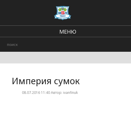
МЕНЮ
Региональные новости
В стране и мире
Городские события
Империя сумок
Происшествия
08.07.2016 11:40 Автор: ivanfinuk