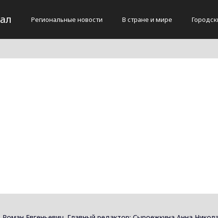
тал
Региональные новости
В стране и мире
Городск
 Роман Евгеньевич. Главный редактор: Сыроежкина Анна Никола