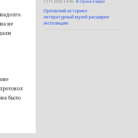
12.11.2025 14:06
В стране и мире
Орловский историко-
надолго.
литературный музей расширил
экспозицию
на не
дали
оне
 протокол
она было