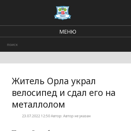
МЕНЮ
Региональные новости
В стране и мире
Городские события
Житель Орла украл
Происшествия
велосипед и сдал его на
металлолом
23.07.2022 12:50 Автор: Автор не указан