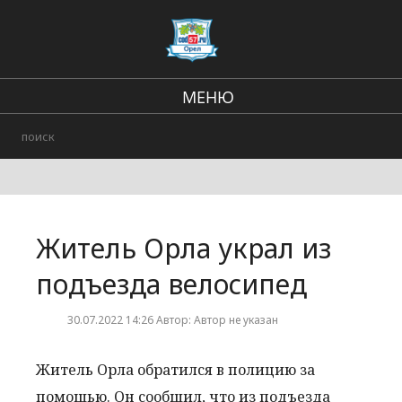
МЕНЮ
Региональные новости
В стране и мире
Городские события
Житель Орла украл из
Происшествия
подъезда велосипед
30.07.2022 14:26 Автор: Автор не указан
Житель Орла обратился в полицию за
помощью. Он сообщил, что из подъезда