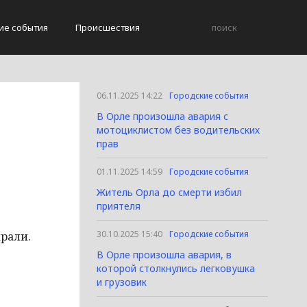
ие события
Происшествия
06.11.2025 14:22
Городские события
В Орле произошла авария с
мотоциклистом без водительских
прав
01.11.2025 14:59
Городские события
Житель Орла до смерти избил
приятеля
30.10.2025 15:40
Городские события
рали.
В Орле произошла авария, в
которой столкнулись легковушка
и грузовик