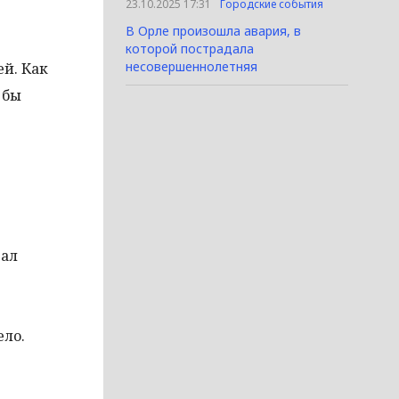
23.10.2025 17:31
Городские события
В Орле произошла авария, в
которой пострадала
несовершеннолетняя
ей. Как
 бы
вал
ело.