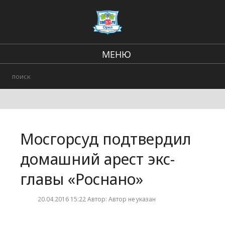
МЕНЮ
Региональные новости
В стране и мире
Городские события
Мосгорсуд подтвердил
Происшествия
домашний арест экс-
главы «Роснано»
20.04.2016 15:22 Автор: Автор не указан