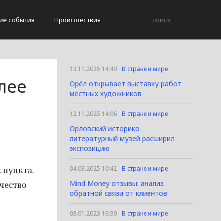
ие события
Происшествия
13.11.2025 14:40
В стране и мире
лее
Орёл открывает выставку работ
местных художников
12.11.2025 14:06
В стране и мире
Орловский историко-
литературный музей расширил
экспозицию
04.03.2025 10:42
В стране и мире
 пункта.
Mind Money отзывы: анализ
чество
обратной связи от клиентов
08.01.2023 16:39
В стране и мире