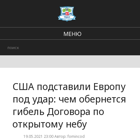
МЕНЮ
Региональные новости
В стране и мире
Городские события
США подставили Европу
Происшествия
под удар: чем обернется
гибель Договора по
открытому небу
19.05.2021 23:00 Автор: fomincod