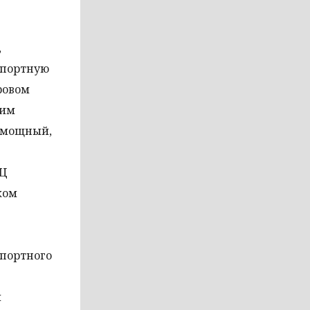
,
спортную
ровом
шим
т мощный,
ЭЦ
ком
спортного
ы