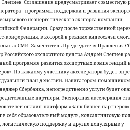
й Слепнев. Соглашение предусматривает совместную 
лератора - программы поддержки и развития экспорт
есырьевого неэнергетического экспорта компаний,
сийской Федерации. Сразу после торжественной цер
с-конференция, в которой в режиме видеосвязи смог
альных СМИ. Заместитель Председателя Правления С
р Российского экспортного центра Андрей Слепнев р
нной программе развития экспортных компетенций н
ров». По каждому участнику акселератора будет опр
видуальный план действий. Навигатором-помощником
еджер Сбербанка, непосредственно услуги будет ока
кредитованные партнеры.
Экспортная акселерация ст
зователей онлайн-платформ «Банк бизнес-партнеров»
т в себя образовательный модуль, консалтинговую по
, логистическую поддержку и другие популярные у