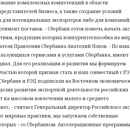
рование комплексных компетенций в области
редставителей бизнеса, а также создание условий
 для потенциальных экспортеров либо для компаний
тимент поставок. - Сбербанк готов помочь начать эк
тиям, продукция которых конкурентоспособна на ми
дателя Правления Сбербанка Анатолий Попов. - По на
ользующихся сервисами и услугами Сбербанка, имею
иал. Для его реализации и развития мы формируем
частью которой призван стать и наш совместный с Р
е Сбербанк и РЭЦ подписали на Восточном экономичес
целях развития экспортной деятельности российских
т на массовом вовлечении малого и среднего
ес, - считает Генеральный директор Российского эк
ие мировые практики, мы запускаем собственные
оторых – со Сбербанком. Акселерационные программ