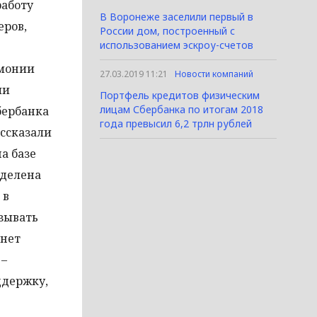
работу
В Воронеже заселили первый в
еров,
России дом, построенный с
использованием эскроу-счетов
емонии
27.03.2019 11:21
Новости компаний
ли
Портфель кредитов физическим
лицам Сбербанка по итогам 2018
бербанка
года превысил 6,2 трлн рублей
ассказали
а базе
еделена
 в
зывать
анет
 –
ддержку,