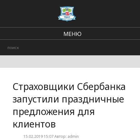
МЕНЮ
Региональные новости
В стране и мире
Городские события
Страховщики Сбербанка
Происшествия
запустили праздничные
предложения для
клиентов
15.02.2019 15:07 Автор: admin